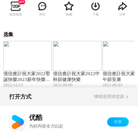
超清画质
评论
收藏
下载
分享
选集
00:30
00:30
億信會計祝大家2022聖
億信會計祝大家2022中
億信會計祝大家20
誕快樂2023新年快樂！
秋節健康快樂
午節安康
2022-12-23
2022-09-09
2022-06-03
祝大家身體健康！
打开方式
继续使用浏览器
Copyright©
2026
优酷 youku.com
版权所有
京ICP备06050721号-1
优酷
打开
为好内容全力以赴