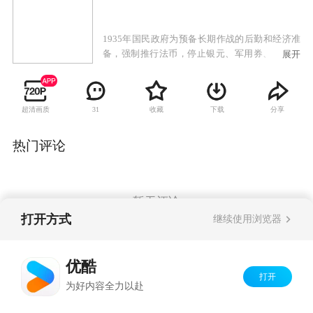
1935年国民政府为预备长期作战的后勤和经济准
备，强制推行法币，停止银元、军用券、关金券
展开
等货币使用，为抵抗日军侵华做准备。对此，日
本军方在哈尔滨秘密制造大量伪法币，搅乱金融
和贸易秩序，日军称之为“黑猫计划”。针对日军
超清画质
收藏
下载
分享
31
的破坏，主管法币的财政部长宋子文派遣财政部
直辖的税警总团副参谋长李道仁前往哈尔滨，目
的为摧毁伪法币母版和制造所，同时，国民党派
热门评论
宋孝严，共同完成此项任务。日军派出木户桢昭
保卫“黑猫计划”，诛杀李道仁等人。敌我双方利
用对方弱点，就此展开生死角逐。李道仁利用木
户安插给自己的日本妻子掌握了木户桢昭的行动
暂无评论
规律，通过对木户桢昭的跟踪，找到了伪币印制
打开方式
继续使用浏览器
所，最终消毁母板，彻底粉粹了“黑猫计划”。
Copyright©
2026
优酷 youku.com
版权所有
优酷
京ICP备06050721号-1
打开
为好内容全力以赴