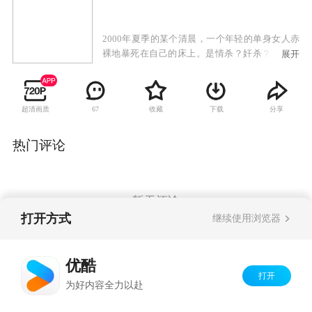
2000年夏季的某个清晨，一个年轻的单身女人赤
裸地暴死在自己的床上。是情杀？奸杀？还是仇
展开
杀？西峰市刑警大队的干警们就此展开了一系列
的调查。可是，当刑警们展开侦破时却发现整个
案情扑朔迷离，死者王玲生前生活在纸醉金迷之
超清画质
收藏
下载
分享
67
中，并拥有众多的情人；除了死者的通讯录、手
机等物品蹊跷的丢失外，现场并未发现凶手的蛛
丝马迹。案件的调查漫无头绪，真凶是谁？是鬼
热门评论
鬼祟祟的男邻居，是经常偷窥她的强奸前科犯？
还是她的情人之一？或者另有其人。一天深夜，
一个神秘的电话打进了刑警队，案件的迷雾似乎
马上要被吹散……凶手究竟是谁？结果令人瞠目
暂无评论
结舌。
打开方式
继续使用浏览器
Copyright©
2026
优酷 youku.com
版权所有
优酷
京ICP备06050721号-1
打开
为好内容全力以赴