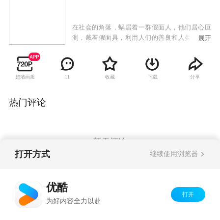
在社会的角落，蜗居着一群假面人，他们居心叵
测，戴着假面具，利用人们的善良和人类身身的
展开
弱点，采取诱惑，欺诈，制作假象等手段，设置
了形形色色的骗局，严重地危害了社会稳定和侵
犯了广大民众的利益。本剧采用系列剧的形式，
超清画质
收藏
下载
分享
11
描术了8个不同类型的骗局故事，通过地骗局进行
深刻的提示，让人们认识骗局背后真相，识破骗
子的真的面目防患于未然。
热门评论
暂无评论
打开方式
继续使用浏览器
Copyright©
2026
优酷 youku.com
版权所有
优酷
京ICP备06050721号-1
打开
为好内容全力以赴