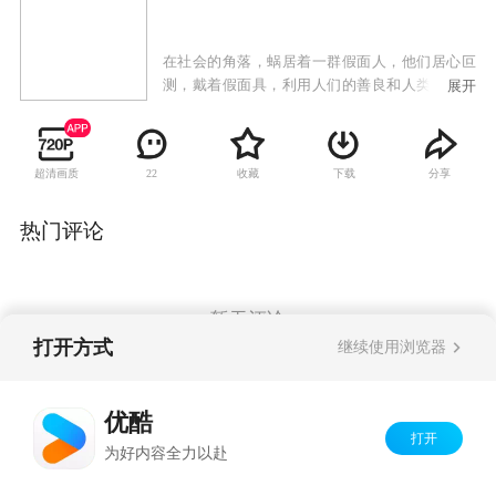
在社会的角落，蜗居着一群假面人，他们居心叵
测，戴着假面具，利用人们的善良和人类身身的
展开
弱点，采取诱惑，欺诈，制作假象等手段，设置
了形形色色的骗局，严重地危害了社会稳定和侵
犯了广大民众的利益。本剧采用系列剧的形式，
超清画质
收藏
下载
分享
22
描术了8个不同类型的骗局故事，通过地骗局进行
深刻的提示，让人们认识骗局背后真相，识破骗
子的真的面目防患于未然。
热门评论
暂无评论
打开方式
继续使用浏览器
Copyright©
2026
优酷 youku.com
版权所有
优酷
京ICP备06050721号-1
打开
为好内容全力以赴