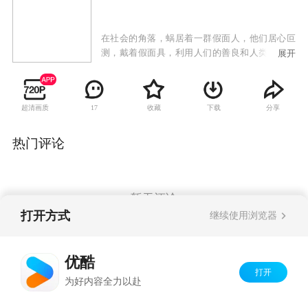
在社会的角落，蜗居着一群假面人，他们居心叵
测，戴着假面具，利用人们的善良和人类身身的
展开
弱点，采取诱惑，欺诈，制作假象等手段，设置
了形形色色的骗局，严重地危害了社会稳定和侵
犯了广大民众的利益。本剧采用系列剧的形式，
超清画质
收藏
下载
分享
17
描术了8个不同类型的骗局故事，通过地骗局进行
深刻的提示，让人们认识骗局背后真相，识破骗
子的真的面目防患于未然。
热门评论
暂无评论
打开方式
继续使用浏览器
Copyright©
2026
优酷 youku.com
版权所有
优酷
京ICP备06050721号-1
打开
为好内容全力以赴