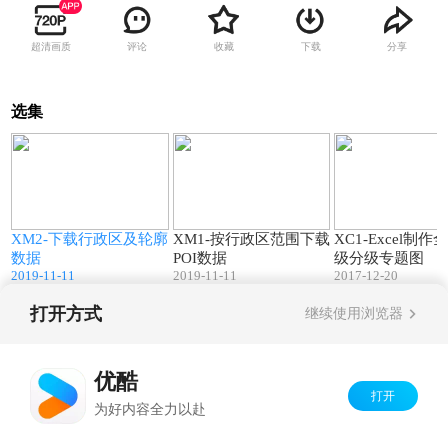
超清画质
评论
收藏
下载
分享
选集
3
03:14
03:02
XM2-下载行政区及轮廓
XM1-按行政区范围下载
XC1-Excel制作
数据
POI数据
级分级专题图
2019-11-11
2019-11-11
2017-12-20
打开方式
继续使用浏览器
Copyright©
2026
优酷 youku.com
版权所有
京ICP备06050721号-1
优酷
打开
为好内容全力以赴