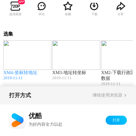
超清画质
评论
收藏
下载
分享
选集
7
02:12
03:03
下
XM4-坐标转地址
XM3-地址转坐标
XM2-下载行政
2019-11-11
2019-11-11
数据
2019-11-11
打开方式
继续使用浏览器
Copyright©
2026
优酷 youku.com
版权所有
京ICP备06050721号-1
优酷
打开
为好内容全力以赴