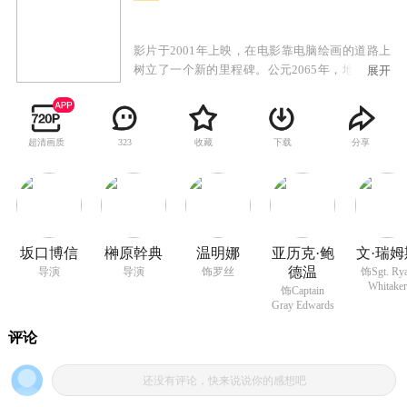
影片于2001年上映，在电影靠电脑绘画的道路上
树立了一个新的里程碑。公元2065年，地球上充
展开
满了毁灭和混乱，城市荒芜，人口被大批残杀，
整个世界遭到外星生命的重创，他们通过独特的
方式侵袭地球上的一切生命，少数生存下来的地
超清画质
收藏
下载
分享
323
球人开始反抗这些外星敌人。被毁灭的梦魇时刻
缠绕着的天才女科学家罗丝是这场战争中拯救世
界的关键人物，但她的计划要冒极大的危险，另
一边掌握着高科技军队大权的将军也有一套自己
的计划去打击外星敌人，但这个计划同样要对大
自然造成更大的伤害，除非罗丝能成功……
坂口博信
榊原幹典
温明娜
亚历克·鲍
文·瑞姆
德温
导演
导演
饰罗丝
饰Sgt. Ry
Whitaker
饰Captain
Gray Edwards