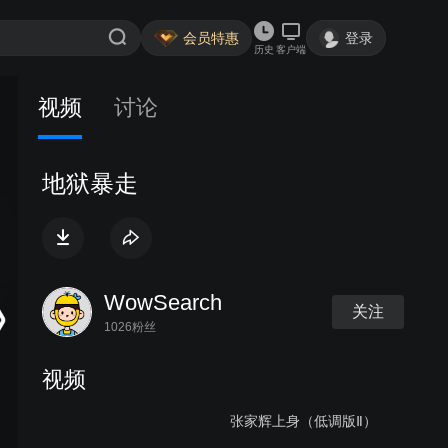
会员特惠
登录
历史
客户端
视频
讨论
地狱暴走
WowSearch
关注
1026粉丝
视频
张家辉上身（低调版Ⅱ）