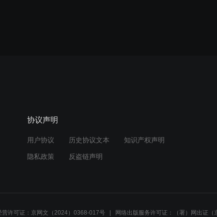
协议声明
用户协议
历史协议文本
知识产权声明
隐私政策
反盗链声明
营许可证：京网文（2024）0368-017号
网络出版服务许可证：（署）网出证（京