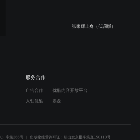
张家辉上身（低调版）
张家辉上身（高潮版）
服务合作
广告合作
优酷内容开放平台
再见蚊子
入驻优酷
娱盘
随风而行
）字第266号
出版物经营许可证：新出发京批字第直150118号