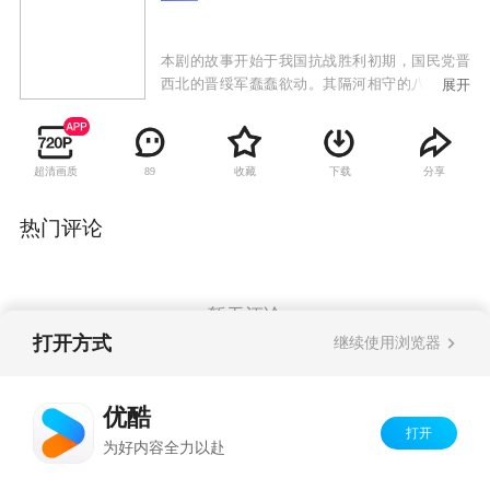
本剧的故事开始于我国抗战胜利初期，国民党晋
西北的晋绥军蠢蠢欲动。其隔河相守的八路军某
展开
旅的狼队与之摩擦不断。随着战事升级，狼队掩
护大部队跳出包围圈，随即跟随359旅转战到陕
北。在陕北战场上，狼队展现出非凡的战斗才能
超清画质
收藏
下载
分享
89
和傲人的战术智慧。首长亲自授予他们“西北
狼”的称号，让他们在西北战场狠咬“西北王”胡宗
南。
热门评论
暂无评论
打开方式
继续使用浏览器
Copyright©
2026
优酷 youku.com
版权所有
优酷
京ICP备06050721号-1
打开
为好内容全力以赴