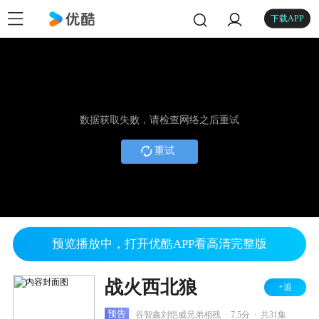
下载APP
数据获取失败，请检查网络之后重试
重试
预览播放中，打开优酷APP看高清完整版
战火西北狼
+追
.
.
预告
谷智鑫刘恺威兄弟相残
7.5分
共31集