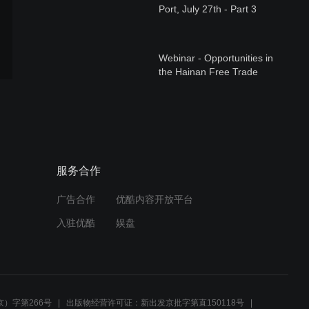
Port, July 27th - Part 3
Webinar - Opportunities in
the Hainan Free Trade
Port, July 27th - Part 1
Webinar - Opportunities in
the Hainan Free Trade
Port, July 27th - Part 2
服务合作
广告合作
优酷内容开放平台
正宗意大利餐桌 – 成都，6
入驻优酷
娱盘
月5日
品味意式风情，尽在“正宗意
大利风味”
）字第266号
出版物经营许可证：新出发京批字第直150118号