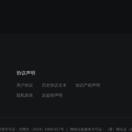
协议声明
用户协议
历史协议文本
知识产权声明
隐私政策
反盗链声明
营许可证：京网文（2024）0368-017号
网络出版服务许可证：（署）网出证（京