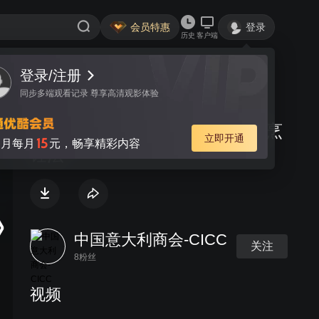
会员特惠
登录
历史
客户端
登录/注册
视频
讨论
同步多端观看记录 尊享高清观影体验
正宗意大利风味 - Aglio&Olio 面烹
立即开通
15
月每月
元，畅享精彩内容
饪法
中国意大利商会-CICC
关注
8粉丝
视频