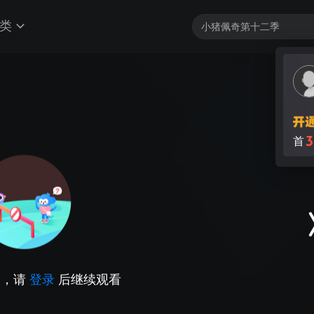
类
3
首
因，请
登录
后继续观看