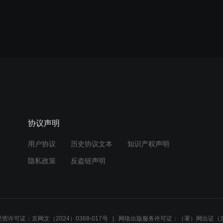
协议声明
用户协议
历史协议文本
知识产权声明
隐私政策
反盗链声明
营许可证：京网文（2024）0368-017号
网络出版服务许可证：（署）网出证（京