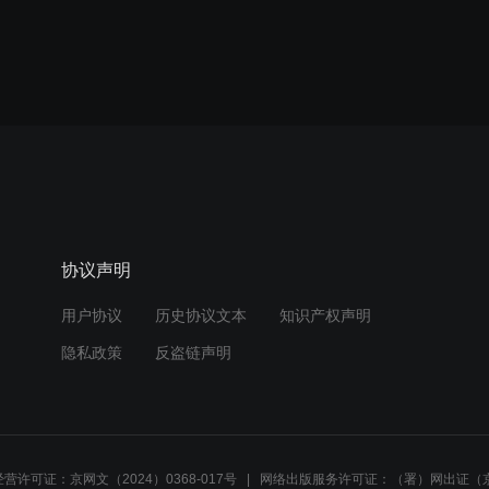
协议声明
用户协议
历史协议文本
知识产权声明
隐私政策
反盗链声明
营许可证：京网文（2024）0368-017号
网络出版服务许可证：（署）网出证（京