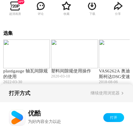
超清画质
评论
收藏
下载
分享
选集
02:24
02:24
plastigauge 轴瓦间隙规
塑料间隙规使用操作
VAS6262A 奥迪
2020-03-10
的使用
斯柯达DSG变速
2022-03-30
2018-08-06
打开方式
继续使用浏览器
Copyright©
2026
优酷 youku.com
版权所有
京ICP备06050721号-1
优酷
打开
为好内容全力以赴