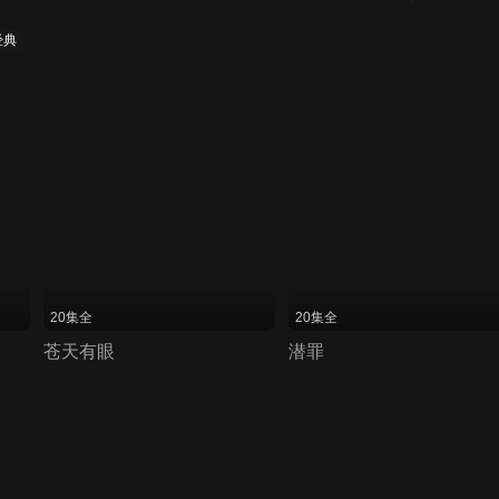
经典
20集全
20集全
苍天有眼
潜罪