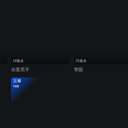
18集全
25集全
命案黑手
警眼
豆瓣
7.6分