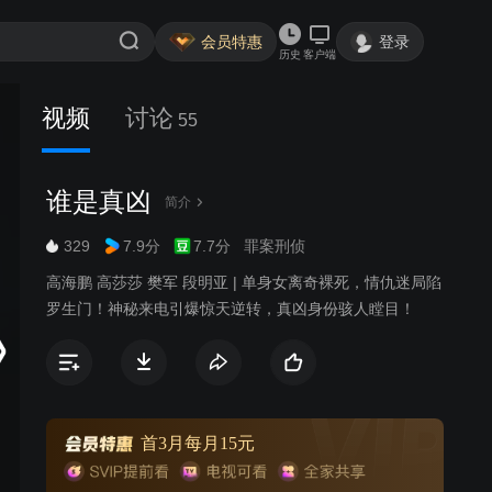
会员特惠
登录
历史
客户端
视频
讨论
55
谁是真凶
简介
329
7.9分
7.7分
罪案刑侦
高海鹏 高莎莎 樊军 段明亚 | 单身女离奇裸死，情仇迷局陷
罗生门！神秘来电引爆惊天逆转，真凶身份骇人瞠目！
首3月每月15元