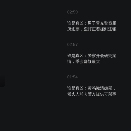
02:59
谁是真凶：男子冒充警察厕
所逃票，歪打正着抓到逃犯
02:57
谁是真凶：警察开会研究案
情，季会嫌疑最大！
01:54
谁是真凶：黄鸣撇清嫌疑，
老丈人却向警方提供可疑事
件
02:30
警察根据线索推测案发过
程，男子在出租屋把王玲杀