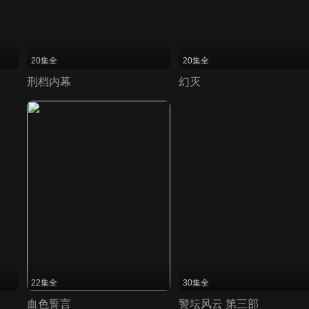
20集全
20集全
刑档内幕
幻灭
22集全
30集全
血色誓言
警坛风云 第三部