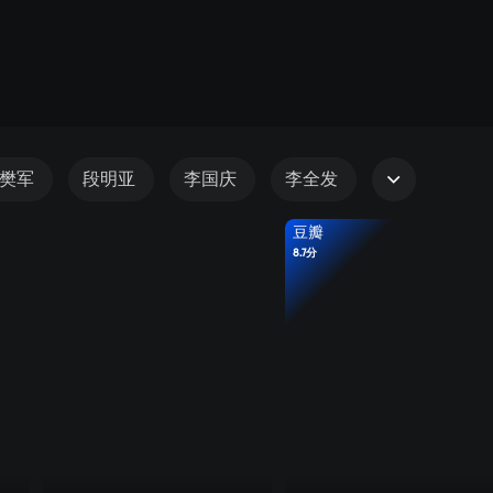
樊军
段明亚
李国庆
李全发
豆瓣
8.7分