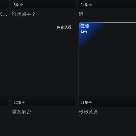
5集全
24集全
侦探林雨前传：古堡中的X杀人事件
谁是凶手？
追
豆瓣
免费试看
7.6分
12集全
21集全
重案解密
步步紧逼