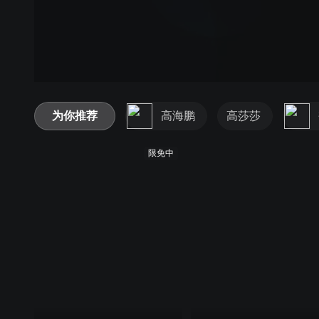
为你推荐
高海鹏
高莎莎
限免中