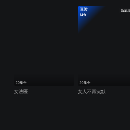
豆瓣
高清
7.8分
20集全
20集全
女法医
女人不再沉默