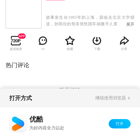
故事发生在1985年的上海，面临去北京大学报
道，孙雨欣的母亲突然因车祸撒手人寰，留下了
展开
三个未成年的弟妹，而这三个孩子都是母亲当狱
警时收养的犯人的后代。孙雨欣放弃了上大学的
念头，靠打工抚养三个没有血缘关系的弟妹，中
超清画质
收藏
下载
分享
14
间她还有一段短暂的婚姻。十年后，弟妹陆续长
大成人，而孙雨欣也在考虑要不要嫁给一直帮助
自己始终未婚的中学同学彭大暑。当年和她一同
热门评论
考取北京大学的田风如今海外归来，交谈中得知
孙雨欣多年来的不易，他帮助孙雨欣将“亲情
树”系列服饰推向市场。孙雨欣原本想在新闻发布
会上与彭大暑举行婚礼，不料节外生枝，发生了
暂无评论
谁都想不到的一幕。
打开方式
继续使用浏览器
Copyright©
2026
优酷 youku.com
版权所有
优酷
京ICP备06050721号-1
打开
为好内容全力以赴