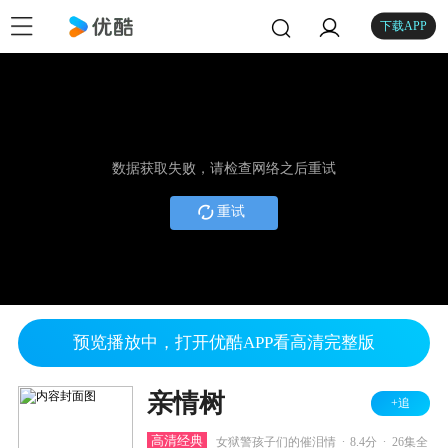
下载APP
数据获取失败，请检查网络之后重试
重试
预览播放中，打开优酷APP看高清完整版
亲情树
+追
.
.
高清经典
女狱警孩子们的催泪情
8.4分
26集全