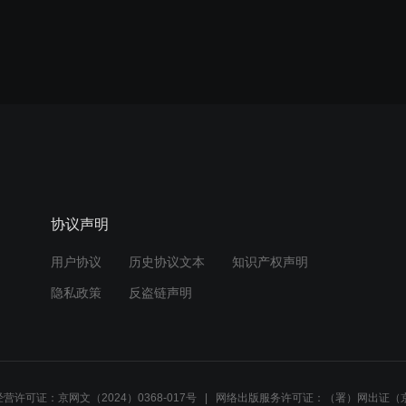
协议声明
用户协议
历史协议文本
知识产权声明
隐私政策
反盗链声明
营许可证：京网文（2024）0368-017号
网络出版服务许可证：（署）网出证（京