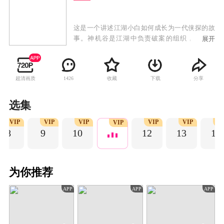
这是一个讲述江湖小白如何成长为一代侠探的故
事。神机谷是江湖中负责破案的组织，在八年
展开
前，由于一场血战，神机谷谷主简尽欢战死，他
唯一的儿子简不知也身受重伤，失去了全部记
忆，而造成这场悲剧的罪魁祸首，如今却不见了
超清画质
收藏
下载
分享
1426
踪影。证据显示，当年惨案的当事人有四位还活
着，分别是寒月山庄的李二爷，燕州百草折大
侠，常乐赌坊的巧手唐，还有辽东镖局的王老
选集
大。简不知打算依次走访，探寻当年惨案的真
VIP
VIP
VIP
VIP
VIP
V
相。一路上，他和他的伙伴伸张正义，屡破谜
VIP
8
9
10
12
13
14
案。随着探索的深入，简不知逐渐变得重情重义
有胆有识，也渐渐明白爱情的珍贵和牺牲的意
义。他不再是一开始那个冷冰冰的少年侦探，他
成了和父亲简尽欢一样，江湖中人人尽皆知的侠
为你推荐
探。
APP
APP
APP