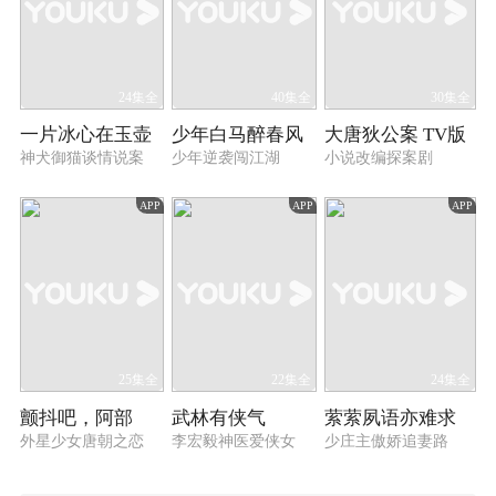
24集全
40集全
30集全
一片冰心在玉壶
少年白马醉春风
大唐狄公案 TV版
神犬御猫谈情说案
少年逆袭闯江湖
小说改编探案剧
APP
APP
APP
25集全
22集全
24集全
颤抖吧，阿部
武林有侠气
萦萦夙语亦难求
外星少女唐朝之恋
李宏毅神医爱侠女
少庄主傲娇追妻路