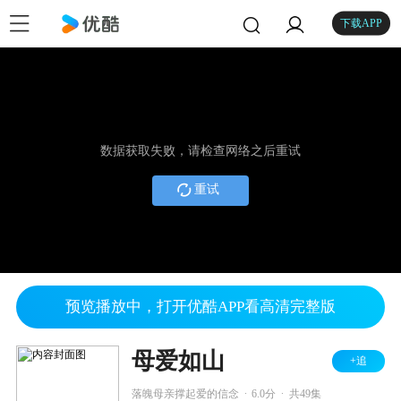
下载APP
数据获取失败，请检查网络之后重试
重试
预览播放中，打开优酷APP看高清完整版
母爱如山
+追
.
.
落魄母亲撑起爱的信念
6.0分
共49集