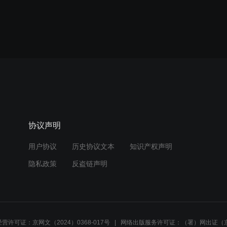
协议声明
用户协议
历史协议文本
知识产权声明
隐私政策
反盗链声明
营许可证：京网文（2024）0368-017号
网络出版服务许可证：（署）网出证（京