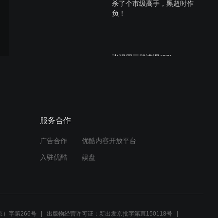
杀了个市级高手，黑超时作
负！
张强周三群讲课(60)
5、星期七课堂《象甲联赛
服务合作
精彩对局》张强
广告合作
优酷内容开放平台
入驻优酷
娱盘
录像25
）字第266号
出版物经营许可证：新出发京批字第直150118号