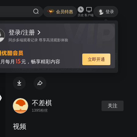
会员特惠
登录
历史
客户端
登录/注册
视频
讨论
同步多端观看记录 尊享高清观影体验
欣欣讲棋 中炮对屏风马左马盘河
立即开通
15
月每月
元，畅享精彩内容
黑右横车的变化开局讲座
不差棋
关注
1395粉丝
视频