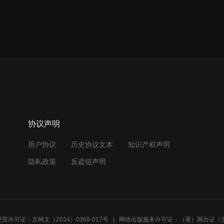
协议声明
用户协议
历史协议文本
知识产权声明
隐私政策
反盗链声明
营许可证：京网文（2024）0368-017号
网络出版服务许可证：（署）网出证（京