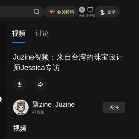
会员特惠
登录
历史
客户端
视频
讨论
Juzine视频：来自台湾的珠宝设计
师Jessica专访
聚zine_Juzine
关注
47粉丝
视频