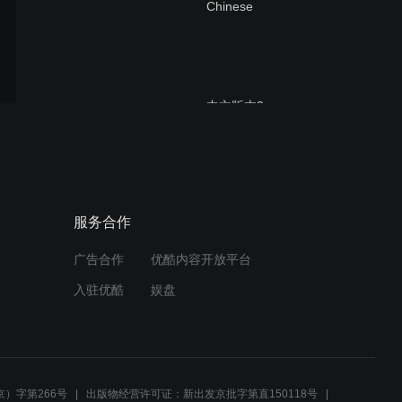
Chinese
中文版本2
[聚·商家] 家庭围炉旁烧出的
服务合作
幸福滋味——炉端家日本料
理
广告合作
优酷内容开放平台
入驻优酷
娱盘
[城市地图]上海小马路——
淡水路
）字第266号
出版物经营许可证：新出发京批字第直150118号