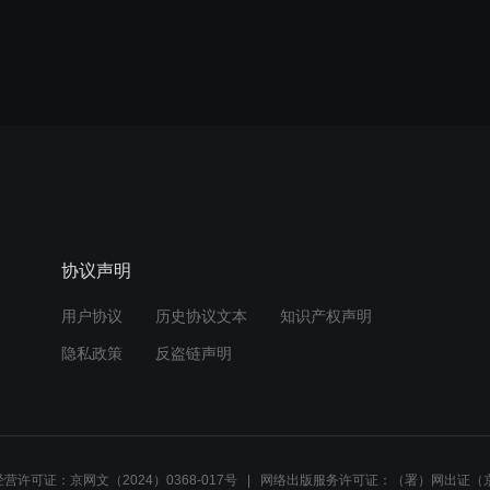
协议声明
用户协议
历史协议文本
知识产权声明
隐私政策
反盗链声明
营许可证：京网文（2024）0368-017号
网络出版服务许可证：（署）网出证（京