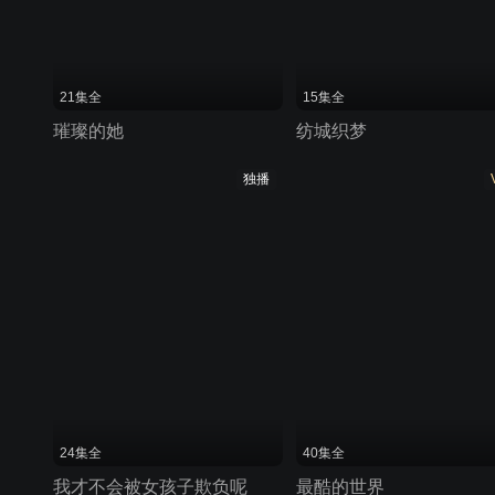
21集全
15集全
璀璨的她
纺城织梦
独播
24集全
40集全
我才不会被女孩子欺负呢
最酷的世界