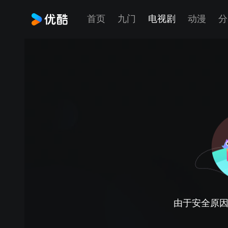
首页
九门
电视剧
动漫
分
由于安全原