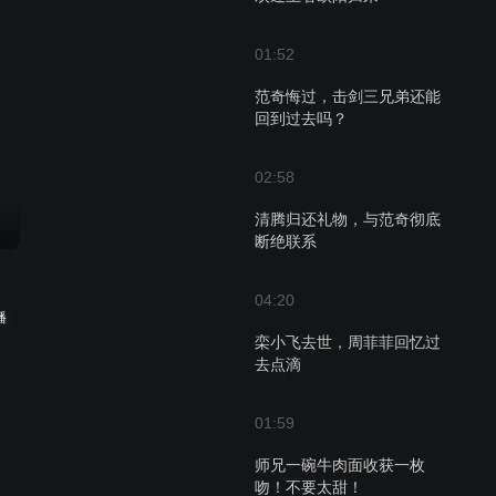
01:52
范奇悔过，击剑三兄弟还能
回到过去吗？
02:58
清腾归还礼物，与范奇彻底
断绝联系
04:20
播
栾小飞去世，周菲菲回忆过
去点滴
01:59
师兄一碗牛肉面收获一枚
吻！不要太甜！