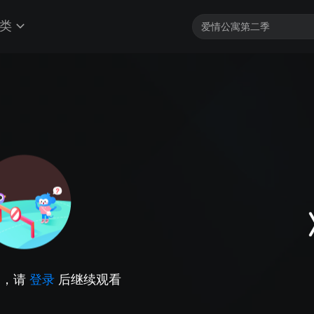
类
因，请
登录
后继续观看