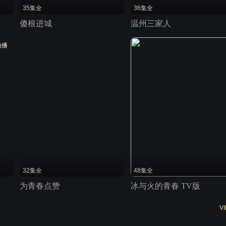
35集全
36集全
傻根进城
温州三家人
独播
32集全
48集全
为青春点赞
冰与火的青春 TV版
VI