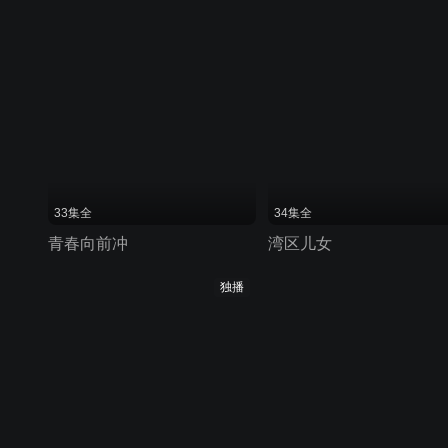
33集全
34集全
青春向前冲
湾区儿女
独播