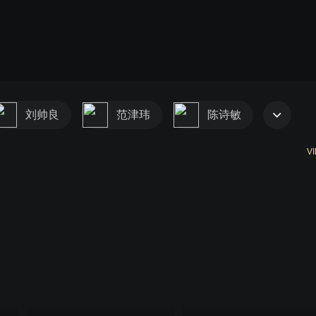
刘帅良
范津玮
陈诗敏
VI