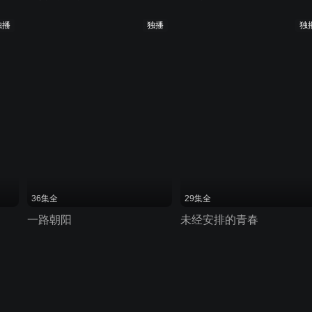
独播
独播
独
36集全
29集全
一路朝阳
未经安排的青春