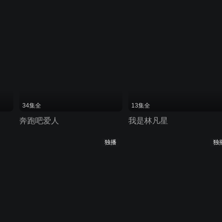
34集全
13集全
奔跑吧爱人
我是林凡星
独播
独