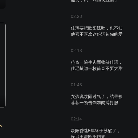
如人，第一局很快就输了
02:23
佳瑶要把欧阳练吐，也不知
他喜不喜欢这份沉甸甸的爱
02:13
范奇一碗牛肉面收获佳瑶，
佳瑶献吻一枚简直不要太甜
01:46
女孩说欧阳过气了，结果被
菲菲一顿击剑加肉搏打服
02:14
P
欧阳昏迷5年终于苏醒了，
欢迎王者欧阳归来