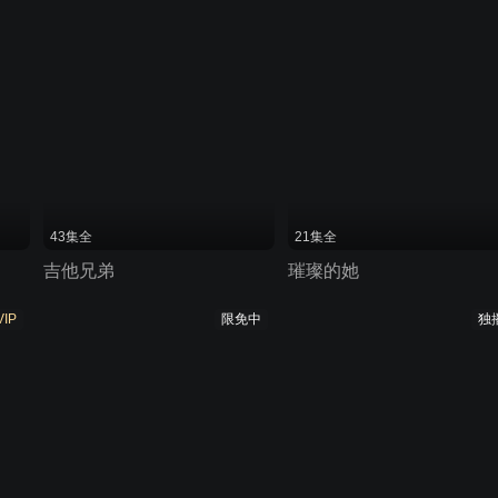
43集全
21集全
吉他兄弟
璀璨的她
VIP
限免中
独