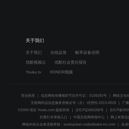
关于我们
关于我们
在线反馈
帧享设备说明
优酷视频云
优酷社会责任报告
Youku.tv
HONOR视频
营业执照
信息网络传播视听节目许可证：0108283号
网络文化经
互联网药品信息服务资格证书（京）-经营性-2015-0029
广播
©2006-现在 Youku.com 版权所有
京ICP证060288号
京ICP备060
扫黄打非举报入口
中国互联网举报中心
网上有害信
网络内容从业者违规举报：youkujubao-zx@alibaba-inc.com
未成年