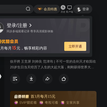
会员特惠
登录
历史
客户端
登录/注册
视频
讨论
28
同步多端观看记录 尊享高清观影体验
拜托啦师兄
简介
立即开通
15
月每月
元，畅享精彩内容
7.1分
青春竞技
徐开骋 王竞屏 刘帅良 范津玮 | 不可一世的击剑天才欧阳在
20岁生日当天经历了人生的大起大落，刚刚获得世界大赛
冠军的欧阳，转瞬在一场摩托车赛中遭受重创陷入深度昏
迷。五年后，欧阳从沉睡中苏醒，发现父亲欧雄离奇死
亡，女友佳瑶和家业也已全都被好兄弟范奇夺走。陷入谷
底的欧阳一度一蹶不振。但对击剑的一腔热爱，重新唤醒
了欧阳。欧阳在师叔周密阳和神秘人Z先生的帮助之下，涅
首3月每月15元
槃重生，通过自己的不懈努力，重回运动生涯的巅峰，查