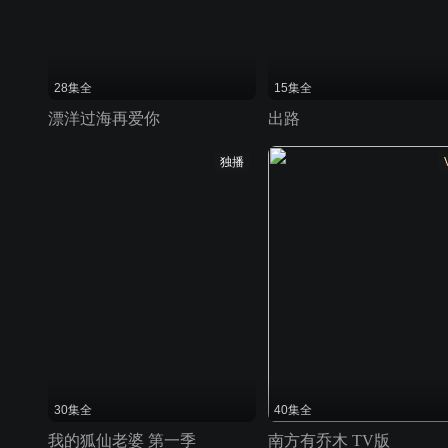
28集全
15集全
漂洋过海再爱你
出路
独播
30集全
40集全
我的狐仙老婆 第一季
南方有乔木 TV版