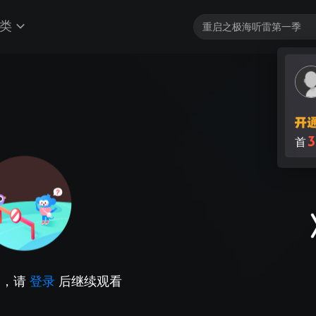
类
3
首
因，请
登录
后继续观看