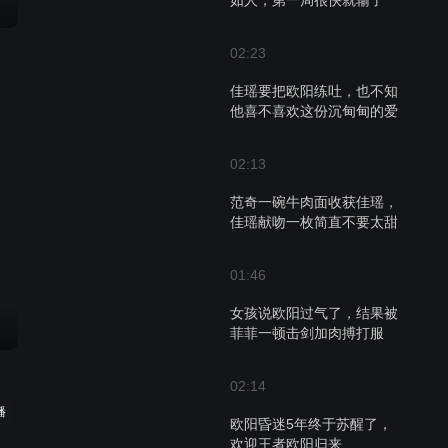
如人，第一局很快就输了
02:23
佳瑶要把欧阳练吐，也不知
他喜不喜欢这份沉甸甸的爱
02:13
范奇一碗牛肉面收获佳瑶，
佳瑶献吻一枚简直不要太甜
01:46
女孩说欧阳过气了，结果被
菲菲一顿击剑加肉搏打服
02:14
播
欧阳昏迷5年终于苏醒了，
欢迎王者欧阳归来