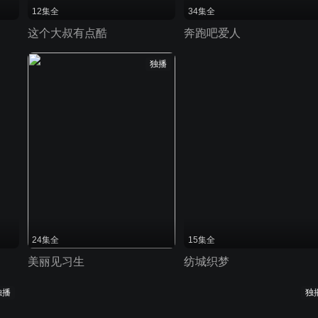
12集全
34集全
这个大叔有点酷
奔跑吧爱人
独播
24集全
15集全
美丽见习生
纺城织梦
独播
独