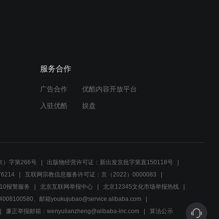
04:20
拜托啦师兄：周菲菲主动表
白欧阳，追星女孩逮着机会
就得上！
服务合作
00:48
广告合作
优酷内容开放平台
范奇击剑城项目遇阻力，拉
潘天入俱乐部计划失败
入驻优酷
娱盘
02:54
张丹心改变对范奇的态度，
促成范奇完成击剑联盟项目
）字第266号
出版物经营许可证：新出发京批字第直150118号
6214
互联网宗教信息服务许可证：京（2022）0000083
00:59
10报警服务
北京互联网举报中心
北京12345文化市场举报热线
00580、邮箱youkujubao@service.alibaba.com
菲菲坠入爱网，栾小飞感情
路任重而道远
廉正举报邮箱：wenyulianzheng@alibaba-inc.com
算法公示