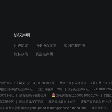
协议声明
用户协议
历史协议文本
知识产权声明
隐私政策
反盗链声明
营许可证：京网文（2024）0368-017号
网络出版服务许可证：（署）网出证（京
电视节目制作经营许可证：（京）字第00670号
食品经营许可证：JY1110812297
50721号-1
经营性网站备案信息
京公网安备11000002000017号
网络1
息举报专区
网络举报APP下载
暴恐音视频举报专区
违规不良信息举报:电话40081
人有害信息举报邮箱:youkujubao-minors@service.alibaba.com
廉正举报入口