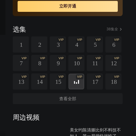
清了父亲罹难的真相，也赢回了爱人的心。
立即开通
选集
38集全
VIP
VIP
VIP
VIP
1
2
3
4
5
6
VIP
VIP
VIP
VIP
VIP
VIP
7
8
9
10
11
12
VIP
VIP
VIP
VIP
VIP
VIP
13
14
15
17
18
查看全部
周边视频
美女约陈清滕比剑不料技不