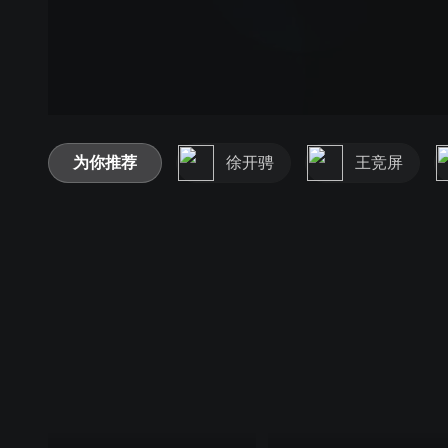
为你推荐
徐开骋
王竞屏