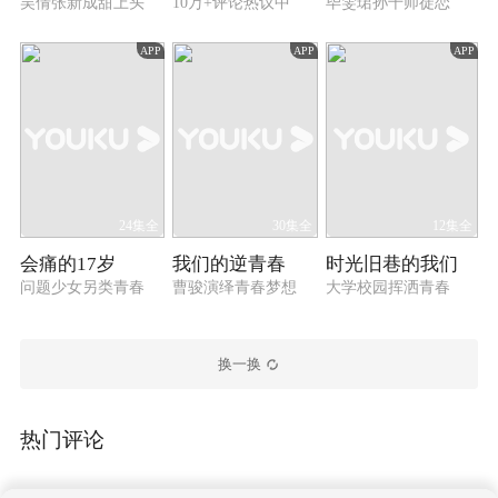
吴倩张新成甜上头
10万+评论热议中
毕雯珺孙千师徒恋
APP
APP
APP
24集全
30集全
12集全
会痛的17岁
我们的逆青春
时光旧巷的我们
问题少女另类青春
曹骏演绎青春梦想
大学校园挥洒青春
换一换
热门评论