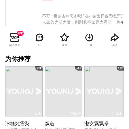
不可一世的击剑天才欧阳在20岁生日当天经历了
人生的大起大落，刚刚获得世界大赛冠军的欧
展开
阳，转瞬在一场摩托车赛中遭受重创陷入深度昏
迷。五年后，欧阳从沉睡中苏醒，发现父亲欧雄
离奇死亡，女友佳瑶和家业也已全都被好兄弟范
超清画质
收藏
下载
分享
16
奇夺走。陷入谷底的欧阳一度一蹶不振。但对击
剑的一腔热爱，重新唤醒了欧阳。欧阳在师叔周
为你推荐
密阳和神秘人Z先生的帮助之下，涅槃重生，通过
自己的不懈努力，重回运动生涯的巅峰，查清了
APP
APP
APP
父亲罹难的真相，也赢回了爱人的心。
40集全
26集全
24集全
冰糖炖雪梨
炽道
淑女飘飘拳