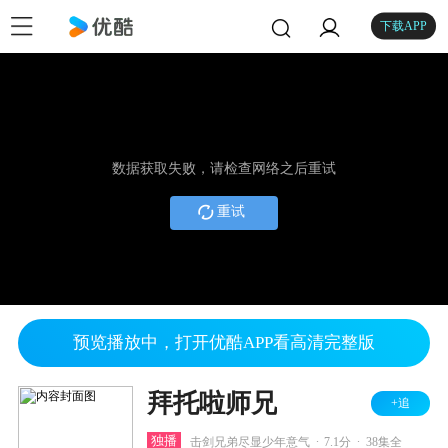
下载APP
数据获取失败，请检查网络之后重试
重试
预览播放中，打开优酷APP看高清完整版
拜托啦师兄
+追
.
.
独播
击剑兄弟尽显少年意气
7.1分
38集全