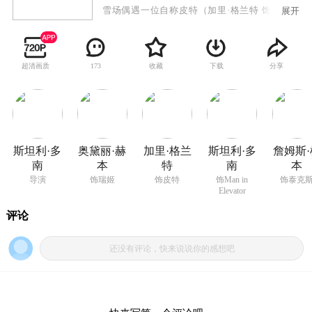
雪场偶遇一位自称皮特（加里·格兰特 饰）的男
展开
子。瑞姬返回巴黎，发现家中被洗劫一空，丈夫
查尔斯遇害。瑞姬被美国使馆传召，结识了CIA特
工汉密尔顿（沃尔特·马修 饰），才发现原来查尔
超清画质
收藏
下载
分享
173
斯葬礼上出现的三名怪客是他二战时贪污黄金的
同伴：泰克斯（詹姆斯·柯本 饰），赫尔曼（乔治
·肯尼迪 饰）和利奥波德（奈德·格拉斯 饰）。汉
密尔顿要求瑞姬帮助政府寻找失踪的黄金，而三
名怪客也对瑞姬紧追不放。危急时皮特突然现身
救美。正当瑞姬陷入情网之际，三怪客纷纷遇
斯坦利·多
奥黛丽·赫
加里·格兰
斯坦利·多
詹姆斯·
害，矛头指向身份变幻莫测的皮特，瑞姬也陷入
南
本
特
南
本
空前危机。
导演
饰瑞姬
饰皮特
饰Man in
饰泰克
Elevator