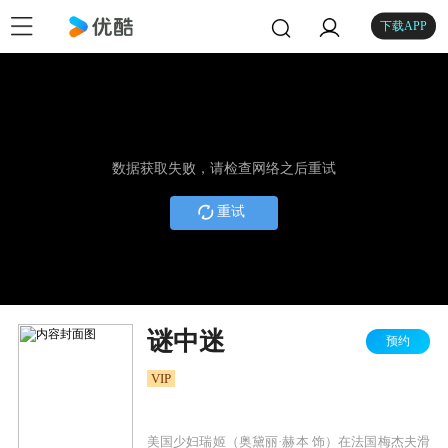
下载APP
数据获取失败，请检查网络之后重试
重试
谜中迷
预约
VIP
美国少妇瑞姬（奥黛丽·赫本 饰）在法国梅杰夫滑