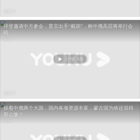
热度 37
拜登邀请中方参会，普京出手“截胡”，称中俄高层将举行会
晤
06:41
APP内观看
热度 37
挨着中俄两个大国，国内各项资源丰富，蒙古国为啥还混得
那么惨？
05:30