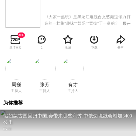
《大家一起玩》是黑龙江电视台文艺频道倾力打
造的一档集“趣味”“娱乐”“竞技”于一身的全新综艺
展开
栏目，加上每期足够吸引眼球的丰厚的奖金及超
出万元的奖品必将掀起新一轮“全民参与大家娱
乐”的浪潮。
超清画质
收藏
下载
分享
2
周巍
张芳
有才
主持人
主持人
主持人
为你推荐
假如蒙古国回归中国,会带来哪些利弊,中俄边境线会增加3400
公里
05:36