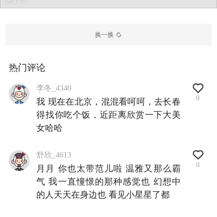
热度 106
换一换
热门评论
李冬_4340
0
我 现在在北京，混混看呵呵，去长春
得找你吃个饭，近距离欣赏一下大美
女哈哈
舒欣_4613
0
月月 你也太带范儿啦 温雅又那么霸
气 我一直憧憬的那种感觉也 幻想中
的人天天在身边也 看见小星星了都