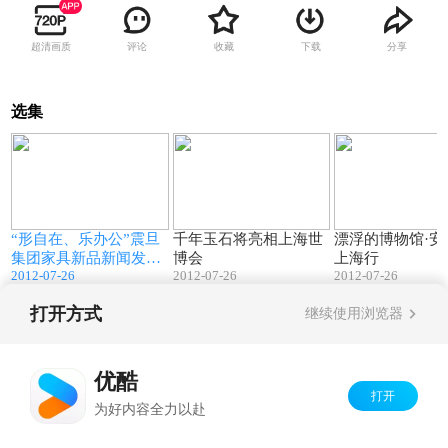
超清画质
评论
收藏
下载
分享
选集
7
00:25
00:32
“形自在、乐办公”震旦
千年玉石将亮相上海世
漂浮的博物馆·安
集团家具新品新闻发布
博会
上海行
2012-07-26
2012-07-26
2012-07-26
会
打开方式
继续使用浏览器
Copyright©
2026
优酷 youku.com
版权所有
京ICP备06050721号-1
优酷
打开
为好内容全力以赴