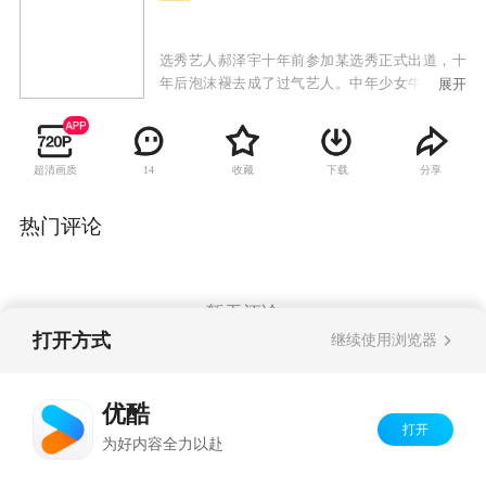
选秀艺人郝泽宇十年前参加某选秀正式出道，十
年后泡沫褪去成了过气艺人。中年少女牛美丽、
展开
失业青年胖福子、出租车司机福子爸，凑成草台
班子，要把郝泽宇捧红。一次意外事件引发了郝
泽宇的爆红，也带来了一系列的风波。在利益与
超清画质
收藏
下载
分享
14
亲情、爱情的纠葛中，这几人组成的“临时家
庭”分崩离析。逐渐迷失的郝泽宇，在百转千回之
后终于明白，更好的自己不是成功和辉煌，而是
热门评论
尊严、责任和勇气。褪去浮华后，郝泽宇终于在
成长中收获了爱情。
暂无评论
打开方式
继续使用浏览器
Copyright©
2026
优酷 youku.com
版权所有
优酷
京ICP备06050721号-1
打开
为好内容全力以赴