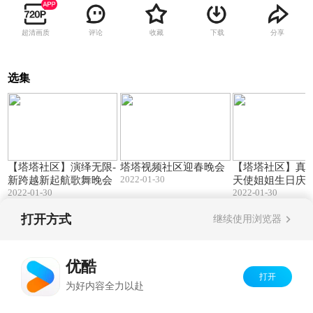
超清画质
评论
收藏
下载
分享
选集
125:15
69:03
【塔塔社区】演绎无限-
塔塔视频社区迎春晚会
【塔塔社区】真情
2022-01-30
新跨越新起航歌舞晚会
天使姐姐生日庆
2022-01-30
2022-01-30
晚会
打开方式
继续使用浏览器
Copyright©
2026
优酷 youku.com
版权所有
京ICP备06050721号-1
优酷
打开
为好内容全力以赴