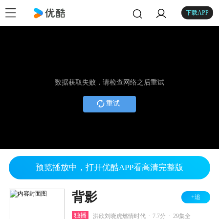
下载APP
数据获取失败，请检查网络之后重试
重试
预览播放中，打开优酷APP看高清完整版
背影
+追
.
.
独播
洪欣刘晓虎燃情时代
7.7分
29集全