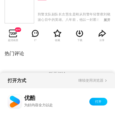
刑警支队副队长古慧生是刚从刑警年轻警察刘晓
波心目中的英雄。八年前，他以一封匿名信把当
展开
年的义兄弟刘万东送进了监狱，八年后的一个大
雨天，在义母的墓前，他与已经出狱的刘万东再
次相遇，刘万东眼里喷出的复仇的火焰，让他心
超清画质
收藏
下载
分享
17
寒。由于他的隐瞒，致使两个无辜的房客惨遭毒
手，重案队长也因此献出了宝贵的生命。古慧生
被迫脱下了挚爱的警服。事业与爱情同时遭受致
热门评论
命的打击。脱下警服的古慧生刑警本色还在，虽
然流落社会，但依然靠着多年的经验帮助已经成
熟的刑警刘晓波成功破获一起轰动一时的新型冰
毒案。人间自有真情在，在红颜知己方怡的帮助
暂无评论
下，古慧生摇身一变，以商人的身份重新回到当
打开方式
继续使用浏览器
年战斗过的那座城市。可惜好景不长，随着入主
水上挖沙的买卖，古慧生在金钱和权力面前逐渐
Copyright©
2026
优酷 youku.com
版权所有
迷失了自我，不顾刘晓波的多次警告走上了歧
优酷
京ICP备06050721号-1
途。多年的爱情心愿未果，曾经的兄弟情受到考
打开
为好内容全力以赴
验，古慧生在挖沙船捅破惊天窟窿之后，只身潜
逃。但命运无常，曾经的“粉丝”刘晓波成了追逃