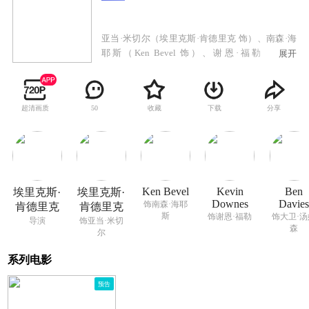
亚当·米切尔（埃里克斯·肯德里克 饰）、南森·海
耶斯（Ken Bevel 饰）、谢恩·福勒（Kevin
展开
Downes 饰）以及大卫·汤姆森（Ben Davies
饰），四位随时复命的执法者，每天都生活在危
险之中。 为他人服务和维护社会安全是他们的责
超清画质
收藏
下载
分享
50
任，然而在扮演丈夫和父亲的角色上，四位硬汉
却显得无能为力。在一次暴力事件中，他们的家
人还是遭遇到了不幸，四人陷入了深深的自责与
恐惧之中。终于，他们决定从阴霾中站起，依靠
自己的力量和命运决斗。四人以上帝为名，制定
了一份承诺书。在友谊和父爱的支撑下，他们正
Ken Bevel
Kevin
Ben
埃里克斯·
埃里克斯·
履行着这份坚守到死的承诺。
Downes
Davie
饰南森·海耶
肯德里克
肯德里克
斯
饰谢恩·福勒
饰大卫·汤
导演
饰亚当·米切
森
尔
系列电影
预告