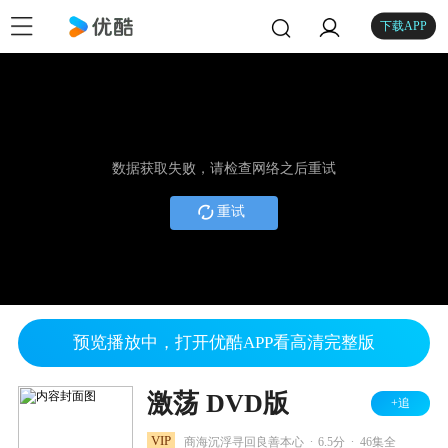
下载APP
数据获取失败，请检查网络之后重试
重试
预览播放中，打开优酷APP看高清完整版
激荡 DVD版
+追
.
.
VIP
商海沉浮寻回良善本心
6.5分
46集全