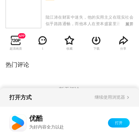
陆江涛在财富中迷失，他的实用主义在现实社会
似乎路路通畅，而他本人在资本盛宴里逐渐失去
展开
底线，注定了他的悲剧命运。陆江涛的爱人、妹
妹则在的残酷商场创业过程中，几度被陆江涛所
用，财富没有给她们带来些许的幸福，却带来更
超清画质
收藏
下载
分享
1
多的伤害。陆海波作为这个家中的大哥，坚持善
念，重家庭重信义重商德，在财富的争斗中有退
有进，貌似吃亏主动放弃，却成为最终的赢家。
热门评论
而陆江涛在痛失亲情后终于悔悟，在兄妹的帮助
下同心协力，度过企业难关，也最终找回了失去
的幸福。
暂无评论
打开方式
继续使用浏览器
Copyright©
2026
优酷 youku.com
版权所有
优酷
京ICP备06050721号-1
打开
为好内容全力以赴