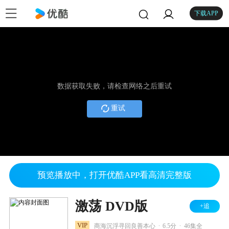
下载APP
数据获取失败，请检查网络之后重试
重试
预览播放中，打开优酷APP看高清完整版
激荡 DVD版
+追
.
.
VIP
商海沉浮寻回良善本心
6.5分
46集全