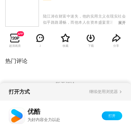
陆江涛在财富中迷失，他的实用主义在现实社会
似乎路路通畅，而他本人在资本盛宴里逐渐失去
展开
底线，注定了他的悲剧命运。陆江涛的爱人、妹
妹则在的残酷商场创业过程中，几度被陆江涛所
用，财富没有给她们带来些许的幸福，却带来更
超清画质
收藏
下载
分享
2
多的伤害。陆海波作为这个家中的大哥，坚持善
念，重家庭重信义重商德，在财富的争斗中有退
有进，貌似吃亏主动放弃，却成为最终的赢家。
热门评论
而陆江涛在痛失亲情后终于悔悟，在兄妹的帮助
下同心协力，度过企业难关，也最终找回了失去
的幸福。
暂无评论
打开方式
继续使用浏览器
Copyright©
2026
优酷 youku.com
版权所有
优酷
京ICP备06050721号-1
打开
为好内容全力以赴