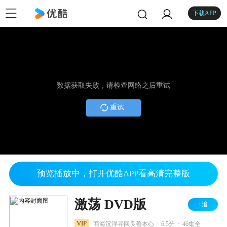
下载APP
数据获取失败，请检查网络之后重试
重试
预览播放中，打开优酷APP看高清完整版
激荡 DVD版
+追
.
.
VIP
商海沉浮寻回良善本心
6.5分
46集全