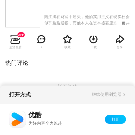
陆江涛在财富中迷失，他的实用主义在现实社会
似乎路路通畅，而他本人在资本盛宴里逐渐失去
展开
底线，注定了他的悲剧命运。陆江涛的爱人、妹
妹则在的残酷商场创业过程中，几度被陆江涛所
用，财富没有给她们带来些许的幸福，却带来更
超清画质
收藏
下载
分享
2
多的伤害。陆海波作为这个家中的大哥，坚持善
念，重家庭重信义重商德，在财富的争斗中有退
有进，貌似吃亏主动放弃，却成为最终的赢家。
热门评论
而陆江涛在痛失亲情后终于悔悟，在兄妹的帮助
下同心协力，度过企业难关，也最终找回了失去
的幸福。
暂无评论
打开方式
继续使用浏览器
Copyright©
2026
优酷 youku.com
版权所有
优酷
京ICP备06050721号-1
打开
为好内容全力以赴