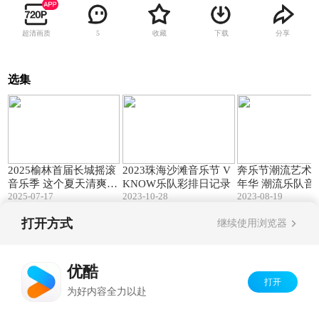
超清画质
收藏
下载
分享
5
选集
01:24
01:22
2025榆林首届长城摇滚
2023珠海沙滩音乐节 V
奔乐节潮流艺术
音乐季 这个夏天清爽开
KNOW乐队彩排日记录
年华 潮流乐队音
2025-07-17
2023-10-28
2023-08-19
燥
告
打开方式
继续使用浏览器
Copyright©
2026
优酷 youku.com
版权所有
京ICP备06050721号-1
优酷
打开
为好内容全力以赴