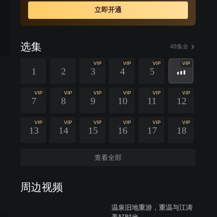
同心协力，度过企业难关，也最终找回了失去的幸福。
立即开通
选集
46集全
VIP
VIP
VIP
VIP
1
2
3
4
5
VIP
VIP
VIP
VIP
VIP
VIP
7
8
9
10
11
12
VIP
VIP
VIP
VIP
VIP
VIP
13
14
15
16
17
18
查看全部
周边视频
温泉旧地重游，重温与江涛