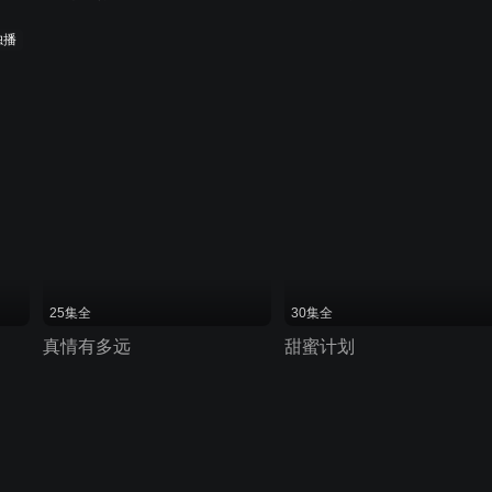
独播
25集全
30集全
真情有多远
甜蜜计划