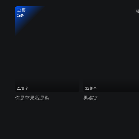
豆瓣
7.6分
21集全
32集全
你是苹果我是梨
男媒婆