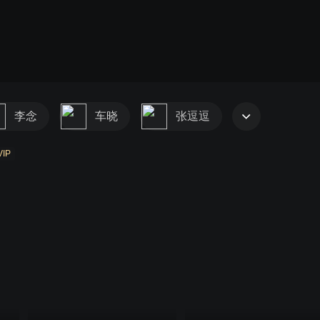
李念
车晓
张逗逗
VIP