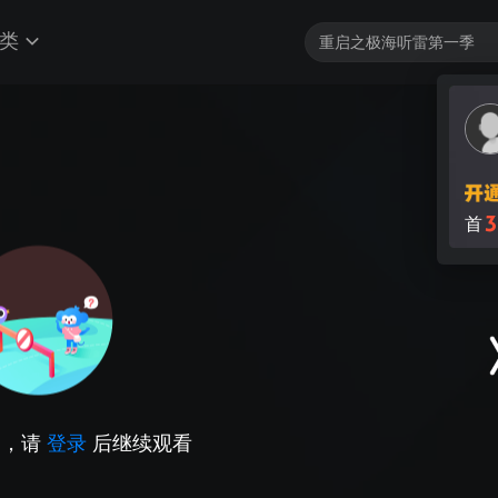
类
3
首
因，请
登录
后继续观看