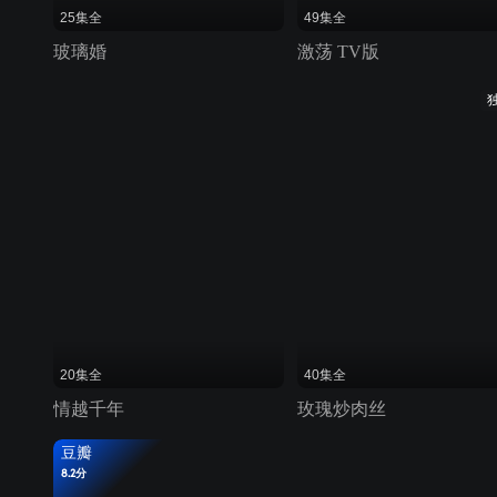
25集全
49集全
玻璃婚
激荡 TV版
20集全
40集全
情越千年
玫瑰炒肉丝
豆瓣
8.2分