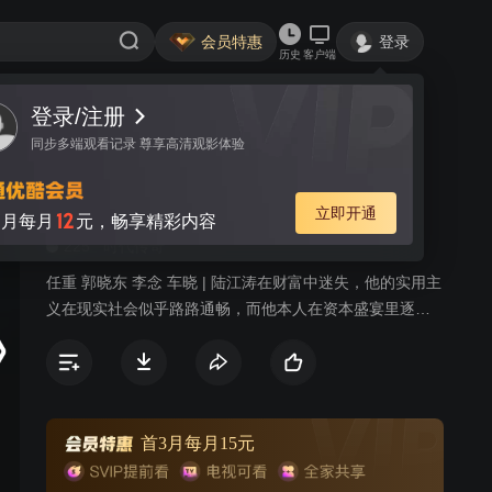
会员特惠
登录
历史
客户端
登录/注册
视频
讨论
2
同步多端观看记录 尊享高清观影体验
激荡 DVD版
简介
立即开通
12
月每月
元，畅享精彩内容
225
时代传奇
任重 郭晓东 李念 车晓 | 陆江涛在财富中迷失，他的实用主
义在现实社会似乎路路通畅，而他本人在资本盛宴里逐渐
失去底线，注定了他的悲剧命运。陆江涛的爱人、妹妹则
在的残酷商场创业过程中，几度被陆江涛所用，财富没有
给她们带来些许的幸福，却带来更多的伤害。陆海波作为
这个家中的大哥，坚持善念，重家庭重信义重商德，在财
富的争斗中有退有进，貌似吃亏主动放弃，却成为最终的
首3月每月15元
赢家。而陆江涛在痛失亲情后终于悔悟，在兄妹的帮助下