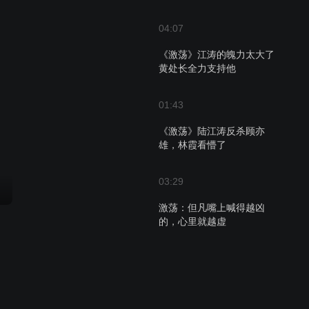
04:07
《激荡》江涛的魄力太大了
黄处长全力支持他
01:43
《激荡》陆江涛反杀顾亦
雄，林霞看懵了
03:29
激荡：但凡嘴上喊得越凶
的，心里就越虚
02:10
召开董事会，就公司发展前
景展开讨论