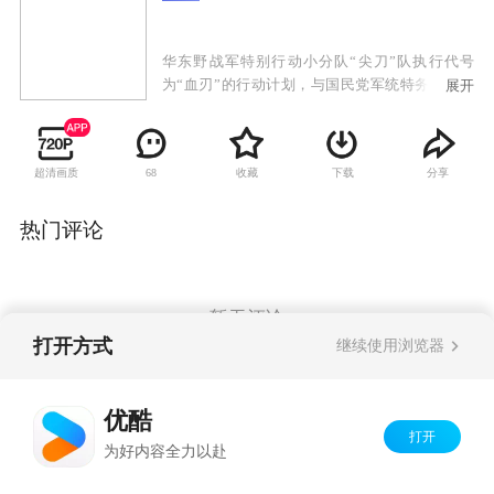
华东野战军特别行动小分队“尖刀”队执行代号
为“血刃”的行动计划，与国民党军统特务展开的
展开
复杂激烈的斗争。我党地下交通员池亮不惜牺牲
生命从南京国防部夺取一份名为“玉碎”的重要情
报，然而破译出来的情报却是假的，尖刀队长耿
超清画质
收藏
下载
分享
68
得胜也因此被怀疑为内奸。为了洗雪冤屈，被审
查中的耿得胜劫持了特别调查小组负责人姜菊
花，前往南京追查真相。尖刀队故布疑阵，成功
热门评论
揪出假冒破译专家的敌特，解除了对耿得胜的怀
疑。耿得胜与尖刀队在南京会和，准备抢夺真正
的密钥，却发现落入了敌人新的陷阱。在行动
中，队长许铭战死，飞剑队的行动完全被敌人掌
暂无评论
控。
打开方式
继续使用浏览器
Copyright©
2026
优酷 youku.com
版权所有
优酷
京ICP备06050721号-1
打开
为好内容全力以赴