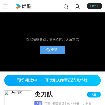
下载APP
数据获取失败，请检查网络之后重试
重试
预览播放中，打开优酷APP看高清完整版
尖刀队
+追
.
.
预告
范雨林还原硬汉本色
6.9分
共34集