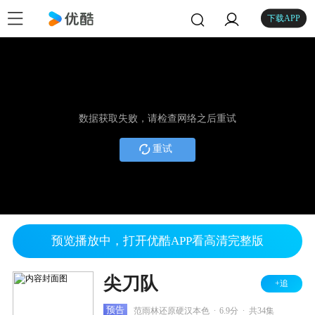
下载APP
数据获取失败，请检查网络之后重试
重试
预览播放中，打开优酷APP看高清完整版
尖刀队
+追
.
.
预告
范雨林还原硬汉本色
6.9分
共34集