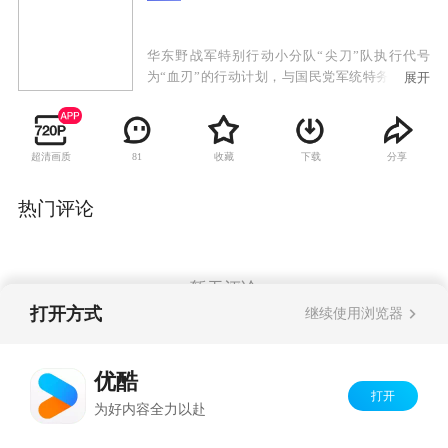
华东野战军特别行动小分队“尖刀”队执行代号
为“血刃”的行动计划，与国民党军统特务展开的
展开
复杂激烈的斗争。我党地下交通员池亮不惜牺牲
生命从南京国防部夺取一份名为“玉碎”的重要情
报，然而破译出来的情报却是假的，尖刀队长耿
超清画质
收藏
下载
分享
81
得胜也因此被怀疑为内奸。为了洗雪冤屈，被审
查中的耿得胜劫持了特别调查小组负责人姜菊
花，前往南京追查真相。尖刀队故布疑阵，成功
热门评论
揪出假冒破译专家的敌特，解除了对耿得胜的怀
疑。耿得胜与尖刀队在南京会和，准备抢夺真正
的密钥，却发现落入了敌人新的陷阱。在行动
中，队长许铭战死，飞剑队的行动完全被敌人掌
暂无评论
控。
打开方式
继续使用浏览器
Copyright©
2026
优酷 youku.com
版权所有
优酷
京ICP备06050721号-1
打开
为好内容全力以赴