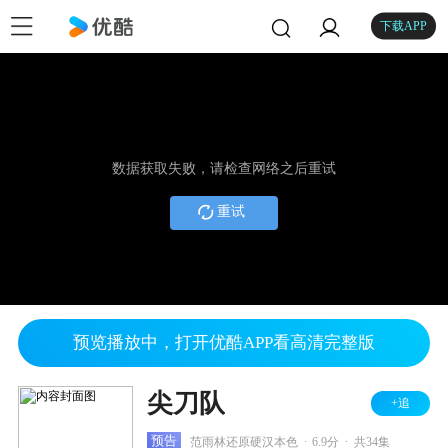
下载APP
数据获取失败，请检查网络之后重试
重试
预览播放中，打开优酷APP看高清完整版
尖刀队
+追
.
.
预告
范雨林还原硬汉本色
6.9分
共34集