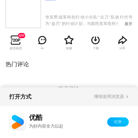
华东野战军特别行动小分队“尖刀”队执行代号
为“血刃”的行动计划，与国民党军统特务展开的
展开
复杂激烈的斗争。我党地下交通员池亮不惜牺牲
生命从南京国防部夺取一份名为“玉碎”的重要情
报，然而破译出来的情报却是假的，尖刀队长耿
超清画质
收藏
下载
分享
44
得胜也因此被怀疑为内奸。为了洗雪冤屈，被审
查中的耿得胜劫持了特别调查小组负责人姜菊
花，前往南京追查真相。尖刀队故布疑阵，成功
热门评论
揪出假冒破译专家的敌特，解除了对耿得胜的怀
疑。耿得胜与尖刀队在南京会和，准备抢夺真正
的密钥，却发现落入了敌人新的陷阱。在行动
中，队长许铭战死，飞剑队的行动完全被敌人掌
暂无评论
控。
打开方式
继续使用浏览器
Copyright©
2026
优酷 youku.com
版权所有
优酷
京ICP备06050721号-1
打开
为好内容全力以赴