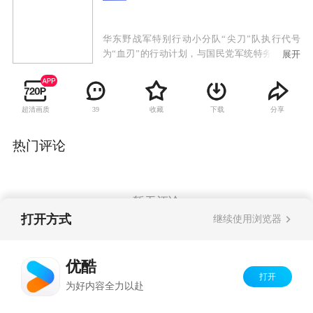
华东野战军特别行动小分队“尖刀”队执行代号
为“血刃”的行动计划，与国民党军统特务展开的
展开
复杂激烈的斗争。我党地下交通员池亮不惜牺牲
生命从南京国防部夺取一份名为“玉碎”的重要情
报，然而破译出来的情报却是假的，尖刀队长耿
超清画质
收藏
下载
分享
39
得胜也因此被怀疑为内奸。为了洗雪冤屈，被审
查中的耿得胜劫持了特别调查小组负责人姜菊
花，前往南京追查真相。尖刀队故布疑阵，成功
热门评论
揪出假冒破译专家的敌特，解除了对耿得胜的怀
疑。耿得胜与尖刀队在南京会和，准备抢夺真正
的密钥，却发现落入了敌人新的陷阱。在行动
中，队长许铭战死，飞剑队的行动完全被敌人掌
暂无评论
控。
打开方式
继续使用浏览器
Copyright©
2026
优酷 youku.com
版权所有
优酷
京ICP备06050721号-1
打开
为好内容全力以赴