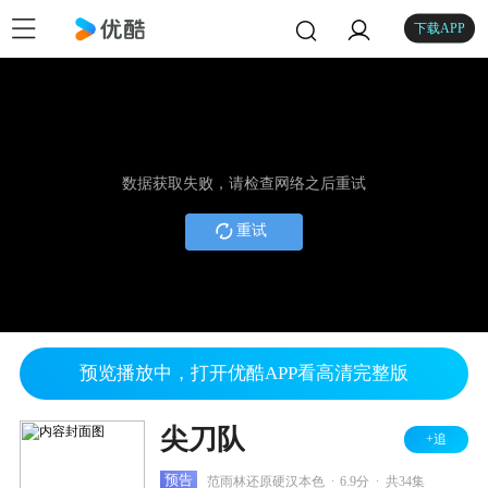
下载APP
数据获取失败，请检查网络之后重试
重试
预览播放中，打开优酷APP看高清完整版
尖刀队
+追
.
.
预告
范雨林还原硬汉本色
6.9分
共34集