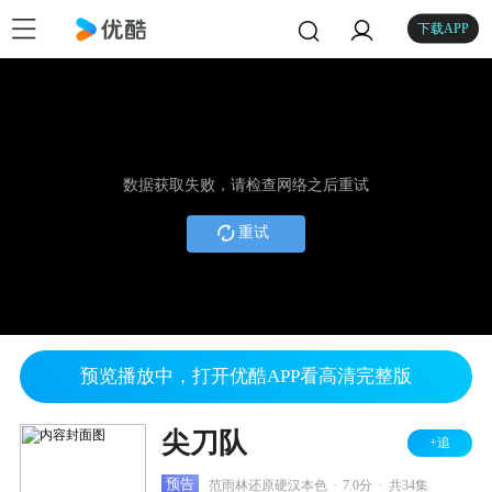
下载APP
数据获取失败，请检查网络之后重试
重试
预览播放中，打开优酷APP看高清完整版
尖刀队
+追
.
.
预告
范雨林还原硬汉本色
7.0分
共34集