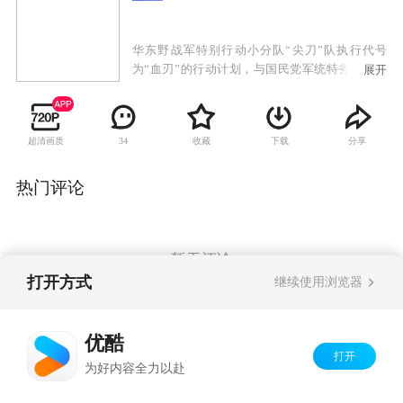
华东野战军特别行动小分队“尖刀”队执行代号
为“血刃”的行动计划，与国民党军统特务展开的
展开
复杂激烈的斗争。我党地下交通员池亮不惜牺牲
生命从南京国防部夺取一份名为“玉碎”的重要情
报，然而破译出来的情报却是假的，尖刀队长耿
超清画质
收藏
下载
分享
34
得胜也因此被怀疑为内奸。为了洗雪冤屈，被审
查中的耿得胜劫持了特别调查小组负责人姜菊
花，前往南京追查真相。尖刀队故布疑阵，成功
热门评论
揪出假冒破译专家的敌特，解除了对耿得胜的怀
疑。耿得胜与尖刀队在南京会和，准备抢夺真正
的密钥，却发现落入了敌人新的陷阱。在行动
中，队长许铭战死，飞剑队的行动完全被敌人掌
暂无评论
控。
打开方式
继续使用浏览器
Copyright©
2026
优酷 youku.com
版权所有
优酷
京ICP备06050721号-1
打开
为好内容全力以赴