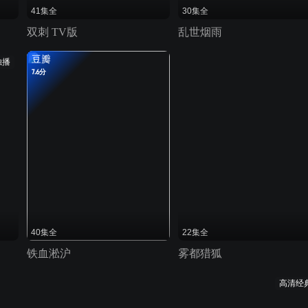
41集全
30集全
双刺 TV版
乱世烟雨
豆瓣
独播
7.6分
40集全
22集全
铁血淞沪
雾都猎狐
高清经