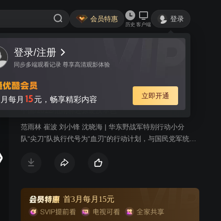
会员特惠
登录
历史
客户端
登录/注册
视频
讨论
45
同步多端观看记录 尊享高清观影体验
尖刀队
简介
立即开通
15
月每月
元，畅享精彩内容
中国/2012/范雨林还原硬汉本色
范雨林 崔波 刘小锋 沈晓海 | 华东野战军特别行动小分
队“尖刀”队执行代号为“血刃”的行动计划，与国民党军统特
务展开的复杂激烈的斗争。我党地下交通员池亮不惜牺牲
生命从南京国防部夺取一份名为“玉碎”的重要情报，然而破
译出来的情报却是假的，尖刀队长耿得胜也因此被怀疑为
内奸。为了洗雪冤屈，被审查中的耿得胜劫持了特别调查
小组负责人姜菊花，前往南京追查真相。尖刀队故布疑
首3月每月15元
阵，成功揪出假冒破译专家的敌特，解除了对耿得胜的怀