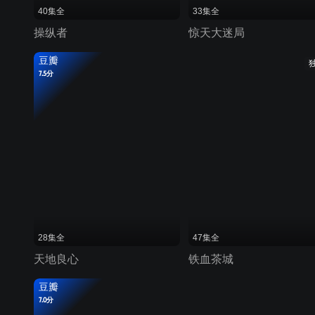
40集全
33集全
操纵者
惊天大迷局
豆瓣
7.5分
28集全
47集全
天地良心
铁血茶城
豆瓣
7.0分