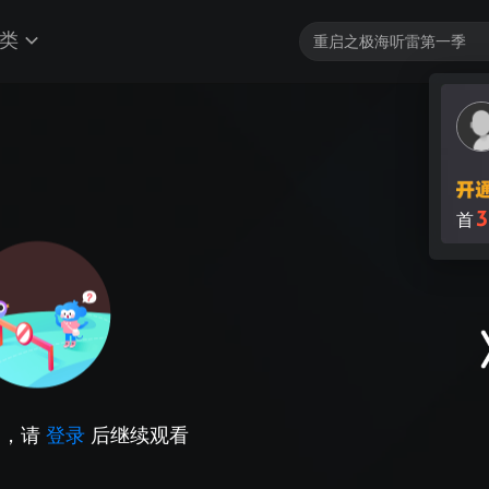
类
3
首
因，请
登录
后继续观看