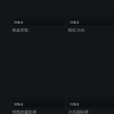
36集全
32集全
铁血军歌
暗红1936
36集全
31集全
愤怒的摄影师
少共国际师