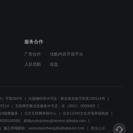
尖刀队 经典回顾,快来看看
吧
01:04
尖刀队 精彩来袭,非常好看
服务合作
广告合作
优酷内容开放平台
01:10
入驻优酷
娱盘
尖刀队 高能片段,最好看没
有之一
01:02
）字第266号
出版物经营许可证：新出发京批字第直150118号
尖刀队 名场面,快来重温
6214
互联网宗教信息服务许可证：京（2022）0000083
10报警服务
北京互联网举报中心
北京12345文化市场举报热线
00580、邮箱youkujubao@service.alibaba.com
01:02
廉正举报邮箱：wenyulianzheng@alibaba-inc.com
算法公示