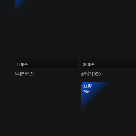
22集全
30集全
半把剪刀
绝密1950
豆瓣
7.0分