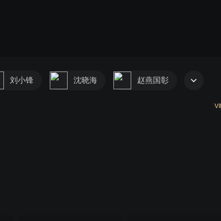
刘小锋
沈晓海
赵燕国彰
VI