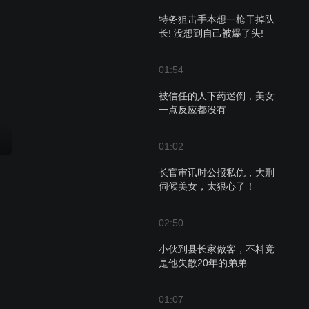
特务狙击手本想一枪干掉队
长! 没想到自己被爆了头!
01:54
被信任的人下药迷倒，美女
一点反应都没有
01:02
长官审讯时公报私仇，大刑
伺候美女，太狠心了！
02:50
小伙到县长家做客，不料竟
是他失散20年的弟弟
01:07