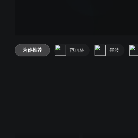
为你推荐
范雨林
崔波