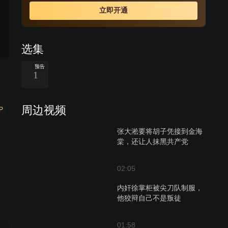
疑。耿得胜与尖刀队在南京会和，准备抢夺真正的密钥，
立即开通
却发现落入了敌人新的陷阱。在行动中，队长许铭战死，
飞剑队的行动完全被敌人掌控。
选集
预告
1
周边视频
P
张大淞要将胡子凭接到金海
棠，还让人抹黑共产党
02:05
内奸徐掌柜被尖刀队制服，
他狡辩自己不是叛徒
01:58