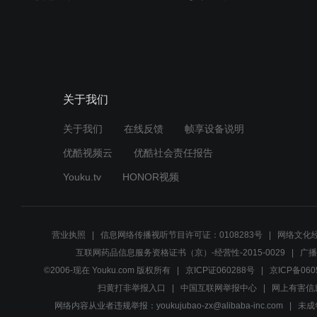
关于我们
关于我们
在线反馈
帧享设备说明
优酷视频云
优酷社会责任报告
Youku.tv
HONOR视频
营业执照
信息网络传播视听节目许可证：0108283号
网络文化经
互联网药品信息服务资格证书（京）-经营性-2015-0029
广播
©2006-现在 Youku.com 版权所有
京ICP证060288号
京ICP备060
扫黄打非举报入口
中国互联网举报中心
网上有害信
网络内容从业者违规举报：youkujubao-zx@alibaba-inc.com
未成年