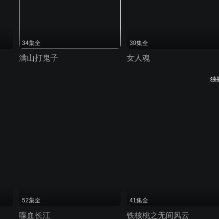
34集全
30集全
满山打鬼子
女人魂
独
52集全
41集全
喋血长江
铁核桃之无间风云