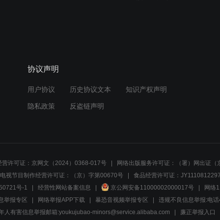
协议声明
用户协议
历史协议文本
知识产权声明
隐私政策
反盗链声明
营许可证：京网文（2024）0368-017号
网络出版服务许可证：（署）网出证（京
电视节目制作经营许可证：（京）字第00670号
食品经营许可证：JY1110812297
50721号-1
经营性网站备案信息
京公网安备11000002000017号
网络1
息举报专区
网络举报APP下载
暴恐音视频举报专区
违规不良信息举报:电话40081
人有害信息举报邮箱:youkujubao-minors@service.alibaba.com
廉正举报入口