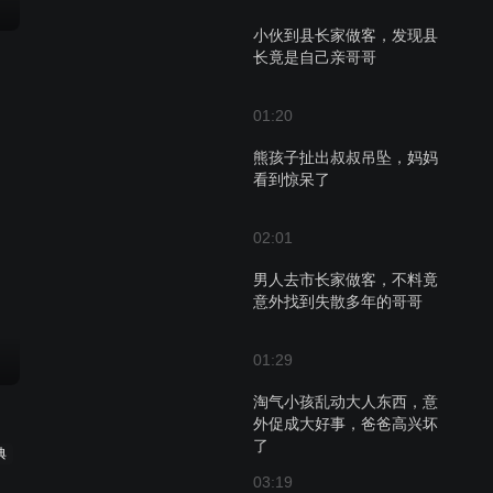
小伙到县长家做客，发现县
长竟是自己亲哥哥
01:20
熊孩子扯出叔叔吊坠，妈妈
看到惊呆了
02:01
男人去市长家做客，不料竟
意外找到失散多年的哥哥
01:29
淘气小孩乱动大人东西，意
外促成大好事，爸爸高兴坏
了
典
03:19