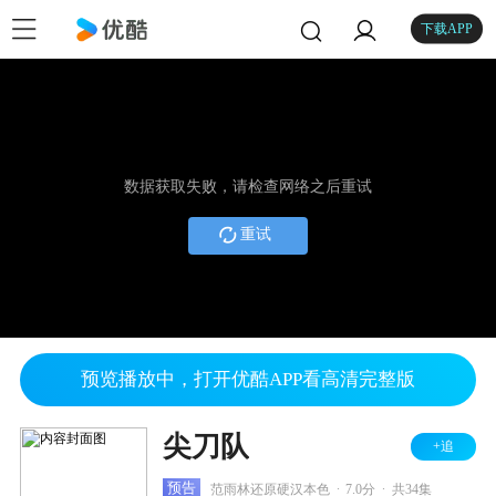
下载APP
数据获取失败，请检查网络之后重试
重试
预览播放中，打开优酷APP看高清完整版
尖刀队
+追
.
.
预告
范雨林还原硬汉本色
7.0分
共34集