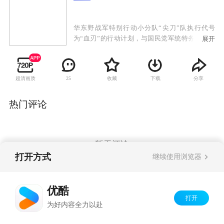
华东野战军特别行动小分队“尖刀”队执行代号
为“血刃”的行动计划，与国民党军统特务展开的
展开
复杂激烈的斗争。我党地下交通员池亮不惜牺牲
生命从南京国防部夺取一份名为“玉碎”的重要情
报，然而破译出来的情报却是假的，尖刀队长耿
超清画质
收藏
下载
分享
25
得胜也因此被怀疑为内奸。为了洗雪冤屈，被审
查中的耿得胜劫持了特别调查小组负责人姜菊
花，前往南京追查真相。尖刀队故布疑阵，成功
热门评论
揪出假冒破译专家的敌特，解除了对耿得胜的怀
疑。耿得胜与尖刀队在南京会和，准备抢夺真正
的密钥，却发现落入了敌人新的陷阱。在行动
中，队长许铭战死，飞剑队的行动完全被敌人掌
暂无评论
控。
打开方式
继续使用浏览器
Copyright©
2026
优酷 youku.com
版权所有
优酷
京ICP备06050721号-1
打开
为好内容全力以赴