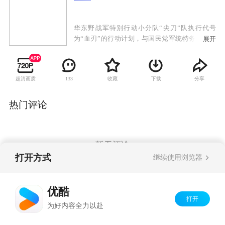
华东野战军特别行动小分队“尖刀”队执行代号
为“血刃”的行动计划，与国民党军统特务展开的
展开
复杂激烈的斗争。我党地下交通员池亮不惜牺牲
生命从南京国防部夺取一份名为“玉碎”的重要情
报，然而破译出来的情报却是假的，尖刀队长耿
超清画质
收藏
下载
分享
133
得胜也因此被怀疑为内奸。为了洗雪冤屈，被审
查中的耿得胜劫持了特别调查小组负责人姜菊
花，前往南京追查真相。尖刀队故布疑阵，成功
热门评论
揪出假冒破译专家的敌特，解除了对耿得胜的怀
疑。耿得胜与尖刀队在南京会和，准备抢夺真正
的密钥，却发现落入了敌人新的陷阱。在行动
中，队长许铭战死，飞剑队的行动完全被敌人掌
暂无评论
控。
打开方式
继续使用浏览器
Copyright©
2026
优酷 youku.com
版权所有
优酷
京ICP备06050721号-1
打开
为好内容全力以赴