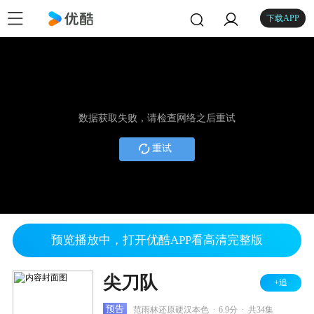
下载APP
数据获取失败，请检查网络之后重试
重试
预览播放中，打开优酷APP看高清完整版
尖刀队
+追
.
.
预告
范雨林还原硬汉本色
6.9分
共34集