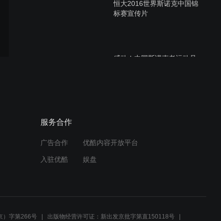
恒大2016世界斯诺克中国锦
标赛宣传片
感动！中国斯诺克老运动员
联谊活动
潘晓婷家的新成员 一只会给
服务合作
自己找台阶下的萌狗
广告合作
优酷内容开放平台
入驻优酷
娱盘
车侑蓝拜年，附赠搞笑卖萌
NG镜头
）字第266号
出版物经营许可证：新出发京批字第直150118号