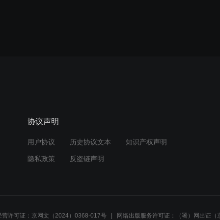
协议声明
用户协议
历史协议文本
知识产权声明
隐私政策
反盗链声明
营许可证：京网文（2024）0368-017号
网络出版服务许可证：（署）网出证（京