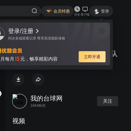
会员特惠
登录
历史
客户端
登录/注册
视频
讨论
同步多端观看记录 尊享高清观影体验
台球团体锦标赛--日本VS菲律宾队
立即开通
15
月每月
元，畅享精彩内容
点球决胜
我的台球网
关注
1864粉丝
视频