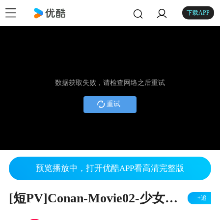
下载APP
数据获取失败，请检查网络之后重试
重试
预览播放中，打开优酷APP看高清完整版
[短PV]Conan-Movie02-少女の頃に戻ったみたいに[ZARD]
+追