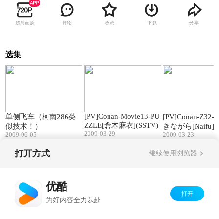
超清画质
评论
收藏
下载
分享
选集
00:15
03:57
[PV]Conan-Movie13-PU
单侧飞车（柯南286类
[PV]Conan-Z32
ZZLE[倉木麻衣](SSTV)
似技术！）
きながら[Naifu]
2009-03-29
2009-06-05
2009-03-23
打开方式
继续使用浏览器
Copyright©
2026
优酷 youku.com
版权所有
京ICP备06050721号-1
优酷
打开
为好内容全力以赴