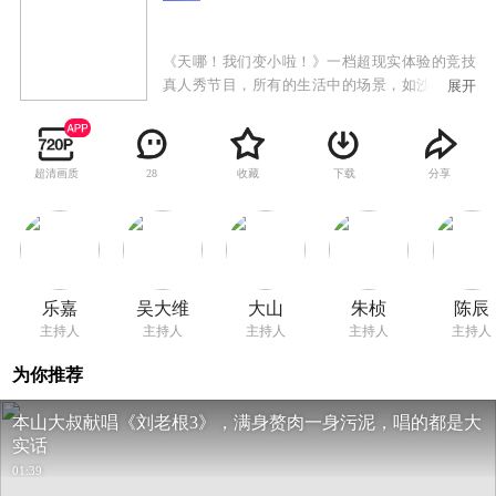
《天哪！我们变小啦！》一档超现实体验的竞技
真人秀节目，所有的生活中的场景，如沙发、插
展开
座、厨房都被按比例放大100倍，家庭成员需要在
这样的奇异环境中，克服各种困难，甚至挑战自
己的极限，直到最后通关。节目分别邀请乐嘉、
超清画质
收藏
下载
分享
28
吴大维、大山和朱桢，搭档SMG新娱乐当家花旦
陈辰联袂主持。
乐嘉
吴大维
大山
朱桢
陈辰
主持人
主持人
主持人
主持人
主持人
为你推荐
本山大叔献唱《刘老根3》，满身赘肉一身污泥，唱的都是大
实话
01:39