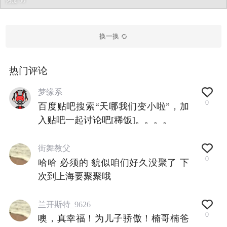
热度 50
换一换
热门评论
梦缘系
0
百度贴吧搜索“天哪我们变小啦”，加
入贴吧一起讨论吧[稀饭]。。。。
街舞教父
0
哈哈 必须的 貌似咱们好久没聚了 下
次到上海要聚聚哦
兰开斯特_9626
0
噢，真幸福！为儿子骄傲！楠哥楠爸