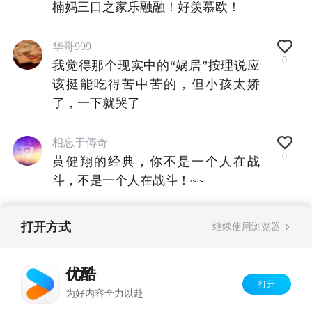
楠妈三口之家乐融融！好羡慕欧！
华哥999
0
我觉得那个现实中的“娲居”按理说应
该挺能吃得苦中苦的，但小孩太娇
了，一下就哭了
相忘于傳奇
0
黄健翔的经典，你不是一个人在战
斗，不是一个人在战斗！~~
打开方式
继续使用浏览器
查看全部评论
优酷
打开
Copyright©
2026
优酷 youku.com
版权所有
为好内容全力以赴
京ICP备06050721号-1