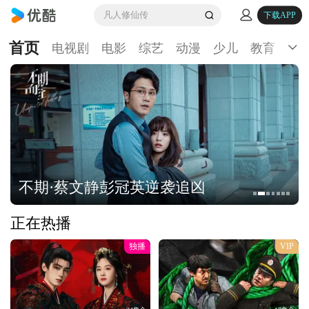
凡人修仙传
下载APP
首页
电视剧
电影
综艺
动漫
少儿
教育
生
不期·蔡文静彭冠英逆袭追凶
正在热播
独播
VIP