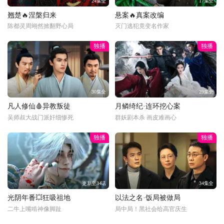
24集全
17集全
翘楚🔥涅槃归来
悬案🔥真案改编
陈都灵周翊然掀翻野心局
灭门逃犯竟变名作家
独播
独播
30集全
29集全
凡人修仙🩸异教叛徒
月鳞绮纪·连环挖心案
吴师叔大战门派奸细惨死
群妖剧本杀 画皮难画心
独播
独播
更新至34话
34集全
光阴年番💥狂吸祖地
以法之名·饭局被做局
二牛上嘴啃神像脚趾
局中局！黑社会给高官庆生